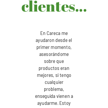
clientes…
 Careca me
En Careca me
En Careca
aron desde el
ayudaron desde el
ayudaron des
er momento,
primer momento,
primer mom
esorándome
asesorándome
asesoránd
sobre que
sobre que
sobre qu
ductos eran
productos eran
productos 
res, si tengo
mejores, si tengo
mejores, si 
cualquier
cualquier
cualquie
problema,
problema,
problema
uida vienen a
enseguida vienen a
enseguida vi
darme. Estoy
ayudarme. Estoy
ayudarme. E