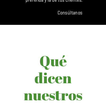
Consúltanos
Qué
dicen
nuestros