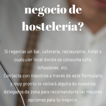
negocio de
hostelería?
Si regentas un bar, cafetería, restaurante, hotel o
cualquier local donde se consuma café,
infusiones, etc.
Contacta con nosotros a través de este formulario
y muy pronto te visitará alguno de nuestros
delegados de zona para recomendarte las mejores
opciones para tu negocio.