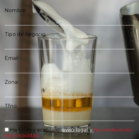
Nombre:
Tipo de negocio:
Email:
Zona:
Tfno:
He leído y acepto el
aviso legal y
las condiciones
de privacidad