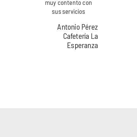
contento con
muy contento con
muy content
s servicios
sus servicios
sus servic
Antonio Pérez
Antonio Pérez
Antoni
Cafetería La
Cafetería La
Cafet
Esperanza
Esperanza
Esp